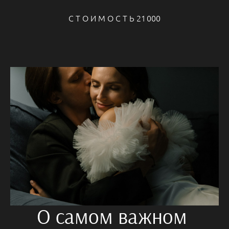
С Т О И М О С Т Ь 21 000
О самом важном